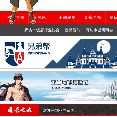
网站首页
帝国风土
王朝秘史
晨曦早报
星
廊坊市饭店行业协会
晋盛智能
廊坊市温州商会
欢迎来到亚当帝国。