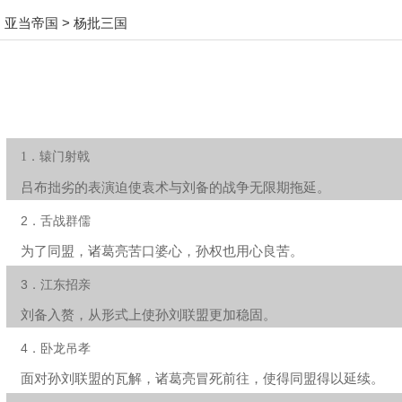
亚当帝国
>
杨批三国
1．辕门射戟
吕布拙劣的表演迫使袁术与刘备的战争无限期拖延。
2．舌战群儒
为了同盟，诸葛亮苦口婆心，孙权也用心良苦。
3．江东招亲
刘备入赘，从形式上使孙刘联盟更加稳固。
4．卧龙吊孝
面对孙刘联盟的瓦解，诸葛亮冒死前往，使得同盟得以延续。