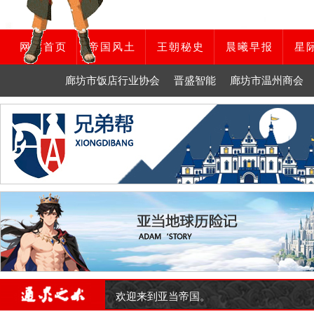
网站首页
帝国风土
王朝秘史
晨曦早报
星
廊坊市饭店行业协会
晋盛智能
廊坊市温州商会
欢迎来到亚当帝国。