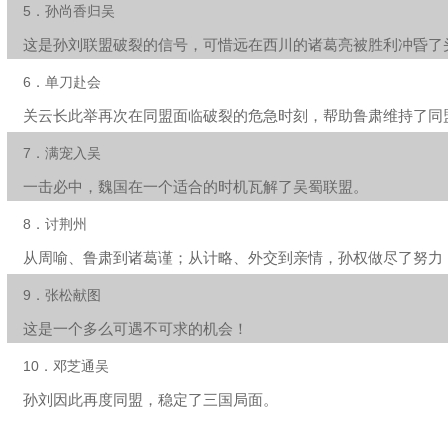
5．孙尚香归吴
这是孙刘联盟破裂的信号，可惜远在西川的诸葛亮被胜利冲昏了
6．单刀赴会
关云长此举再次在同盟面临破裂的危急时刻，帮助鲁肃维持了同
7．满宠入吴
一击必中，魏国在一个适合的时机瓦解了吴蜀联盟。
8．讨荆州
从周喻、鲁肃到诸葛谨；从计略、外交到亲情，孙权做尽了努力
9．张松献图
这是一个多么可遇不可求的机会！
10．邓芝通吴
孙刘因此再度同盟，稳定了三国局面。