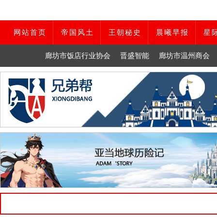
网站首页
帝国风土
王朝秘史
晨曦早报
星
廊坊市饭店行业协会
晋盛智能
廊坊市温州商会
欢迎来到亚当帝国。